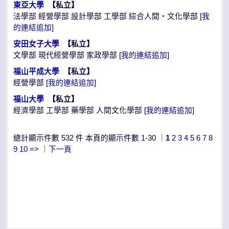
東亞大學
【私立】
法學部 經營學部 設計學部 工學部 綜合人間・文化學部 [
我
的連結追加
]
安田女子大學
【私立】
文學部 現代經營學部 家政學部 [
我的連結追加
]
福山平成大學
【私立】
經營學部 [
我的連結追加
]
福山大學
【私立】
經濟學部 工學部 藥學部 人間文化學部 [
我的連結追加
]
總計顯示件數 532 件 本頁的顯示件數 1-30 ｜
1
2
3
4
5
6
7
8
9
10
=>
｜
下一頁