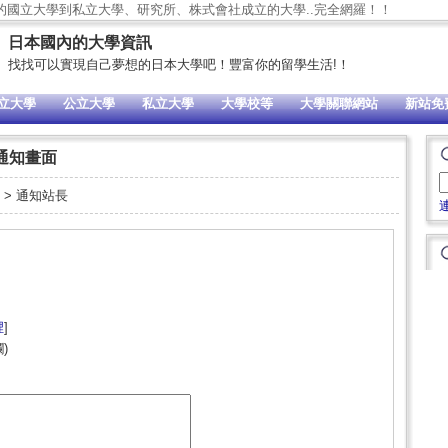
的國立大學到私立大學、研究所、株式會社成立的大學..完全網羅！！
日本國內的大學資訊
找找可以實現自己夢想的日本大學吧！豐富你的留學生活!！
立大學
公立大學
私立大學
大學校等
大學關聯網站
新站免
通知畫面
> 通知站長
裡
]
)